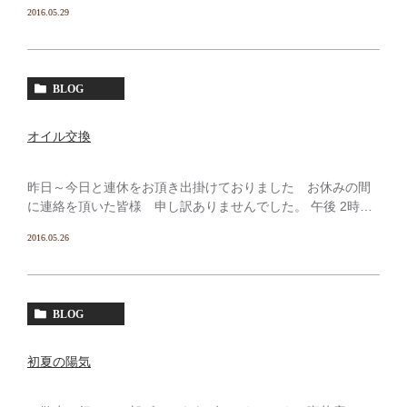
で 新しく買い換えようかと、先日からnetで探してた。 前
2016.05.29
傾姿勢のマシンなので 風にバタつかない様に体にぴった
[…]
BLOG
オイル交換
昨日～今日と連休をお頂き出掛けておりました お休みの間
に連絡を頂いた皆様 申し訳ありませんでした。 午後 2時頃
に帰宅して、帰りJR高島屋で買ってきたゴントラン・シェリ
2016.05.26
エのクロワッサンで遅い昼食を済ませ assetto […]
BLOG
初夏の陽気