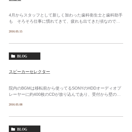
4月からスタッフとして新しく加わった歯科衛生士と歯科助手
も そろそろ仕事に慣れてきて、疲れも出てきた頃なので
土曜日の診療終了後に全員で食事に行った。 スタッフはいつ
2016.05.15
も車で出勤して来るので食事会や忘年会でもお酒を飲む事は
[…]
BLOG
スピーカーセレクター
院内のBGMは移転前から使ってるSONYのHDDオーディオプ
レーヤーに約400枚のCDが放り込んであり、受付から壁の内
部に配線を施し 3set のBOSEスピーカーを設置してあるが最
2016.05.08
近アンプがおかしくなってきたのか、ある […]
BLOG