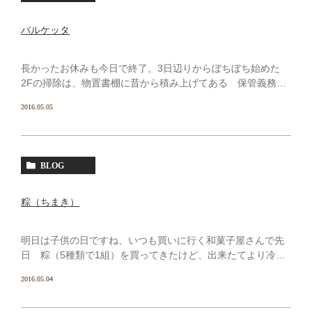
バルケッタ
長かったお休みも今日で終了。3日辺りからぼちぼち始めた
2Fの掃除は、物置書棚に昔から積み上げてある 保管義務の
終わった税務関係の書類などをシュレッダーにかけて処分し
2016.05.05
てたら 殆ど捗らず、自室の方も机の上に山積してた書類や
[…]
BLOG
粽（ちまき）
明日は子供の日ですね、いつも買いに行く和菓子屋さんで先
日 粽（5種類で1組）を買ってきたけど、出来たてより冷蔵
庫で一晩寝かしてから食べてみたら美味しくて感動した。柏
2016.05.04
餅は売り切れてて買えなかったけど、関西の味噌餡が好きな
の […]