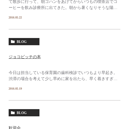
て散歩に行って、朝ゴハンをあげてからいつもの喫茶店でコ
ーヒーを飲み診療所に出てきた。朝から暑くなりそうな陽射
しを感じてたけど今日は少しバイクに乗りたくて お昼過ぎ
2016.05.22
からミルクロードの笹川～石榑辺りまで行き引き返してき
た。帰 […]
BLOG
ジョコビッチの本
今日は担当している保育園の歯科検診でいつもより早起き。
渋滞の場合を考えて少し早めに家を出たら、早く着きすぎて
近くのコンビニでコーヒー飲んで 時間潰してから園に入っ
2016.05.19
た。健診は普通に予定時間で終わり、帰りにメタボ健診で月1
受 […]
BLOG
歓迎会