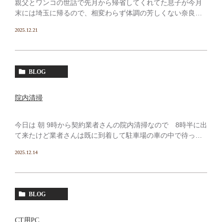
親父とワンコの世話で先月から帰省してくれてた息子が今月
末には埼玉に帰るので、相変わらず体調の芳しくない奈良の
お袋の付き添いで奈良から帰って来れないウチの奴に ワン
2025.12.21
コを預けに行ってきた、息子が居てくれたおかげで成り立っ
てた […]
BLOG
院内清掃
今日は 朝 9時から契約業者さんの院内清掃なので 8時半に出
て来たけど業者さんは既に到着して駐車場の車の中で待って
た 几帳面な方でいつも早い。清掃が始まると床のワックス
2025.12.14
を落とし新たに掛け直すので乾くまで出入りが出来ない、
[…]
BLOG
CT用PC