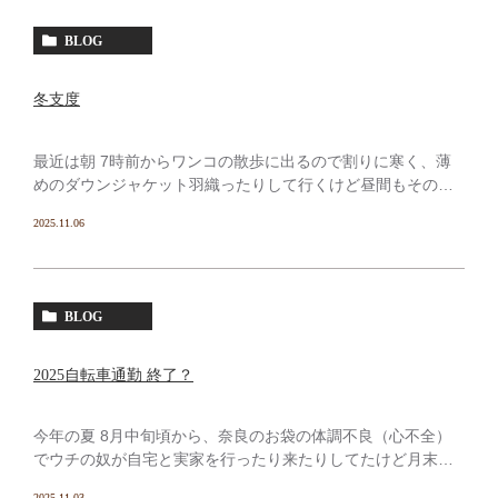
BLOG
冬支度
最近は朝 7時前からワンコの散歩に出るので割りに寒く、薄
めのダウンジャケット羽織ったりして行くけど昼間もそのま
まではとても暑い。今日なんか「あー暖かい むっちゃ自転
2025.11.06
車日和やな」という陽気でしたが 自転車なんぞ乗ってる暇
は […]
BLOG
2025自転車通勤 終了？
今年の夏 8月中旬頃から、奈良のお袋の体調不良（心不全）
でウチの奴が自宅と実家を行ったり来たりしてたけど月末に
一旦戻ってその後 1〜2週間ちょっとでまた 奈良の入院先病
2025.11.03