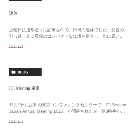
連休
土曜日は通常通りに診療なので、日祝の連休でした。父親の
引っ越し先に母親のコンパクトな仏壇を購入し、先に届いて
る仏壇を置くキャビネットの組み立てを行ってた。殆どが
2025.11.24
Amazonとかnetで探した家具なので、安い分だけ完成品で
[…]
BLOG
ITI Meeting 東京
11月9日に品川の東京コンファレンスセンターで「ITI Section
Japan Annual Meeting 2025」が開催されたが、朝9時半から
の開始に間に合うように家を出て 日帰りするのはしんどい
2025.11.11
ので前日から東 […]