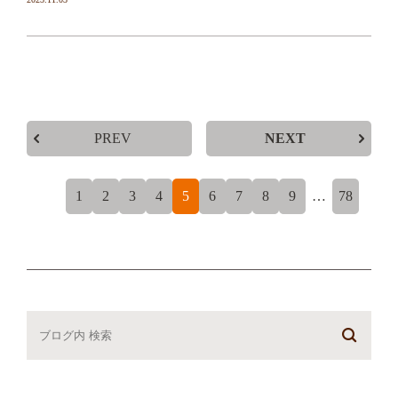
院から退院の連絡が来たのでその後の処遇についてケアマ
[…]
PREV
NEXT
1
2
3
4
5
6
7
8
9
…
78