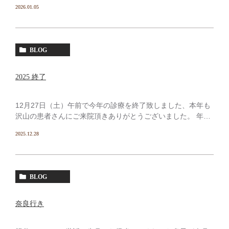
という間に終わってしまい「一体 毎日何をしてたのか
2026.01.05
な？」と思い出せないぐらいで何故か疲れだけ残った。結構
頑 […]
BLOG
2025 終了
12月27日（土）午前で今年の診療を終了致しました、本年も
沢山の患者さんにご来院頂きありがとうございました。 年々
インプラント希望の患者さんが増え 特に他院から、或いは
2025.12.28
当院のインプラント患者さんからのご紹介や 他院で断ら
[…]
BLOG
奈良行き