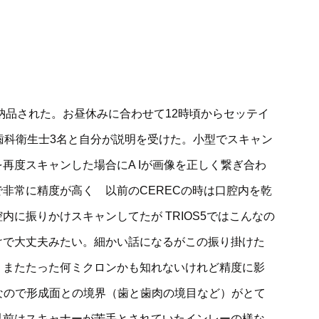
IOS5が納品された。お昼休みに合わせて12時頃からセッテイ
歯科衛生士3名と自分が説明を受けた。小型でスキャン
再度スキャンした場合にA Iが画像を正しく繋ぎ合わ
非常に精度が高く 以前のCERECの時は口腔内を乾
に振りかけスキャンしてたが TRIOS5ではこんなの
けで大丈夫みたい。細かい話になるがこの振り掛けた
 またたった何ミクロンかも知れないけれど精度に影
示なので形成面との境界（歯と歯肉の境目など）がとて
以前はスキャナーが苦手とされていたインレーの様な