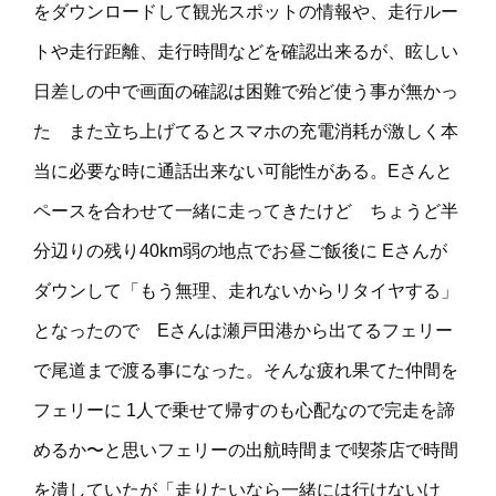
をダウンロードして観光スポットの情報や、走行ルー
トや走行距離、走行時間などを確認出来るが、眩しい
日差しの中で画面の確認は困難で殆ど使う事が無かっ
た また立ち上げてるとスマホの充電消耗が激しく本
当に必要な時に通話出来ない可能性がある。Eさんと
ペースを合わせて一緒に走ってきたけど ちょうど半
分辺りの残り40km弱の地点でお昼ご飯後に Eさんが
ダウンして「もう無理、走れないからリタイヤする」
となったので Eさんは瀬戸田港から出てるフェリー
で尾道まで渡る事になった。そんな疲れ果てた仲間を
フェリーに 1人で乗せて帰すのも心配なので完走を諦
めるか〜と思いフェリーの出航時間まで喫茶店で時間
を潰していたが「走りたいなら一緒には行けないけ