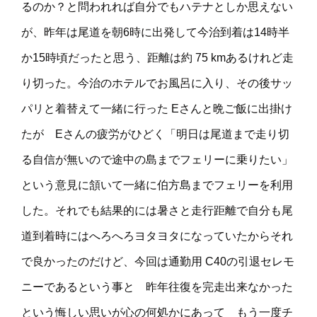
るのか？と問われれば自分でもハテナとしか思えない
が、昨年は尾道を朝6時に出発して今治到着は14時半
か15時頃だったと思う、距離は約 75 kmあるけれど走
り切った。今治のホテルでお風呂に入り、その後サッ
パリと着替えて一緒に行った Eさんと晩ご飯に出掛け
たが Eさんの疲労がひどく「明日は尾道まで走り切
る自信が無いので途中の島までフェリーに乗りたい」
という意見に頷いて一緒に伯方島までフェリーを利用
した。それでも結果的には暑さと走行距離で自分も尾
道到着時にはへろへろヨタヨタになっていたからそれ
で良かったのだけど、今回は通勤用 C40の引退セレモ
ニーであるという事と 昨年往復を完走出来なかった
という悔しい思いが心の何処かにあって もう一度チ