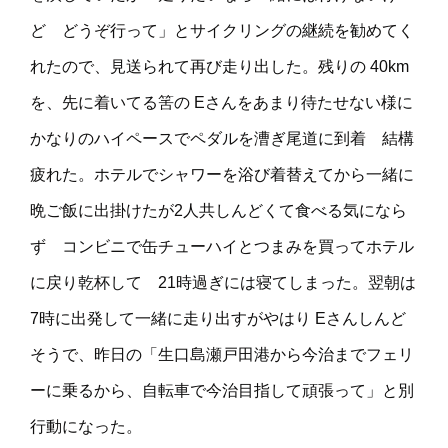
ど どうぞ行って」とサイクリングの継続を勧めてく
れたので、見送られて再び走り出した。残りの 40km
を、先に着いてる筈の Eさんをあまり待たせない様に
かなりのハイペースでペダルを漕ぎ尾道に到着 結構
疲れた。ホテルでシャワーを浴び着替えてから一緒に
晩ご飯に出掛けたが2人共しんどくて食べる気になら
ず コンビニで缶チューハイとつまみを買ってホテル
に戻り乾杯して 21時過ぎには寝てしまった。翌朝は
7時に出発して一緒に走り出すがやはり Eさんしんど
そうで、昨日の「生口島瀬戸田港から今治までフェリ
ーに乗るから、自転車で今治目指して頑張って」と別
行動になった。