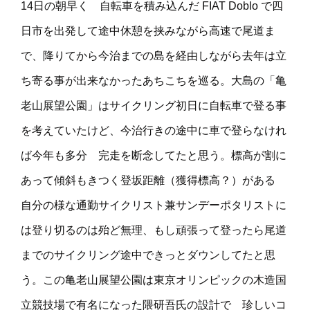
14日の朝早く 自転車を積み込んだ FIAT Doblo で四
日市を出発して途中休憩を挟みながら高速で尾道ま
で、降りてから今治までの島を経由しながら去年は立
ち寄る事が出来なかったあちこちを巡る。大島の「亀
老山展望公園」はサイクリング初日に自転車で登る事
を考えていたけど、今治行きの途中に車で登らなけれ
ば今年も多分 完走を断念してたと思う。標高が割に
あって傾斜もきつく登坂距離（獲得標高？）がある
自分の様な通勤サイクリスト兼サンデーポタリストに
は登り切るのは殆ど無理、もし頑張って登ったら尾道
までのサイクリング途中できっとダウンしてたと思
う。この亀老山展望公園は東京オリンピックの木造国
立競技場で有名になった隈研吾氏の設計で 珍しいコ