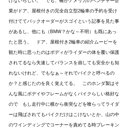
けないらしい。 でも、確かアメリカのベンチャー企
業がドア、屋根付きの完全自立型2輪車の予約を受け
付けててバックオーダーがスゴイという記事を見た事
があるし、他にも（BMW？かな～不明）も既にあっ
たと思う。 ドア、屋根付き2輪車の紹介ムービーを
観た時に思ったのはボディがライダーの体を覆い保護
されてるなら失速してバランスを崩しても安全かも知
れないけれど、でもなぁ～それでバイクと呼べるの
か？と感じたのを良く覚えてる。 このホンダ製はそ
んな風にボデイやフレームがなくバイクらしい格好な
ので もし走行中に横から衝突などを喰らってライダ
ーは飛ばされてもバイクだけはこけないとか、山の中
のワインディングでコーナーを責めてる時ブレーキン