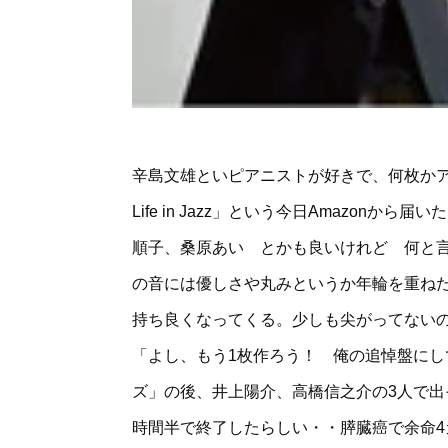
辛島文雄といピアニストが好きで、何枚かア
Life in Jazz」という今日Amazo
順子、桑原あい とかも良いけれど 何と
の音には優しさや丸みというか年輪を重ねた
持ち良くなってくる。少しも尖がってない
「よし、もう1枚作ろう！ 俺の追悼盤に
ズ」の後、井上陽介、高橋信之介の3人で出
時間半で終了したらしい・・膵臓癌で余命4カ