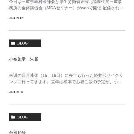
今日は三重県歯科医師会と厚生労働省東海北陸厚生局三重事
務所の全体講習会（MDAセミナー）がwebで開催 配信され、
自宅でスマホでも受講出来たけれど、資料とか見たくなった
2024.09.12
時に診療所の方が便利なので毎日とほぼ同じ時間に出て来
[…]
BLOG
小布施堂 朱雀
来週の日月連休（15、16日）に去年も行った軽井沢サイクリ
ングに行ってきます。去年は松本でお昼ご飯の予定が、小布
施堂で新栗の栗おこわが食べたいと思い立ち小布施まで行っ
2024.09.08
たけど、目的の小布施堂は予約がないとお店に入れず お土
[…]
BLOG
台風10号