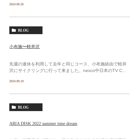
届いた。11月23日に品川で ITI Section Japan Annual
2024.09.26
Meeting 2024 が […]
BLOG
小布施〜軽井沢
先週の連休を利用して去年と同じコース、小布施経由で軽井
沢にサイクリングに行って来ました。nexco中日本のTV CM
で中央道の渋滞情報を流していたので、小布施に11時到着の
2024.09.19
予定で朝6時に Eさん宅を出発したけど全く渋滞せ […]
BLOG
ARIA DISK 2022 summer time dream