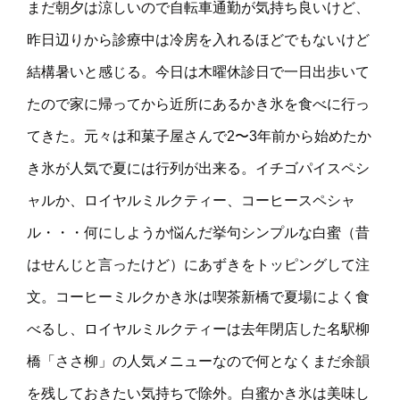
まだ朝夕は涼しいので自転車通勤が気持ち良いけど、
昨日辺りから診療中は冷房を入れるほどでもないけど
結構暑いと感じる。今日は木曜休診日で一日出歩いて
たので家に帰ってから近所にあるかき氷を食べに行っ
てきた。元々は和菓子屋さんで2〜3年前から始めたか
き氷が人気で夏には行列が出来る。イチゴパイスペシ
ャルか、ロイヤルミルクティー、コーヒースペシャ
ル・・・何にしようか悩んだ挙句シンプルな白蜜（昔
はせんじと言ったけど）にあずきをトッピングして注
文。コーヒーミルクかき氷は喫茶新橋で夏場によく食
べるし、ロイヤルミルクティーは去年閉店した名駅柳
橋「ささ柳」の人気メニューなので何となくまだ余韻
を残しておきたい気持ちで除外。白蜜かき氷は美味し