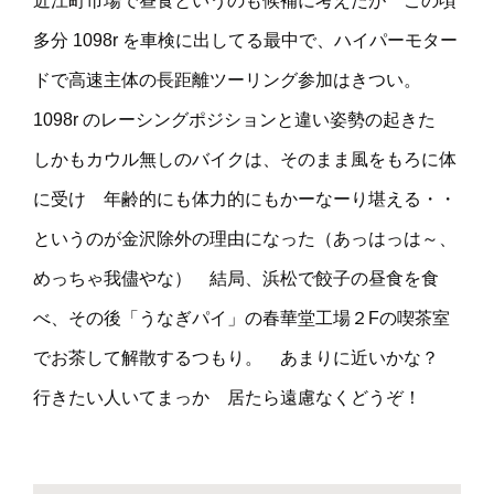
近江町市場で昼食というのも候補に考えたが この頃
多分 1098r を車検に出してる最中で、ハイパーモター
ドで高速主体の長距離ツーリング参加はきつい。
1098r のレーシングポジションと違い姿勢の起きた
しかもカウル無しのバイクは、そのまま風をもろに体
に受け 年齢的にも体力的にもかーなーり堪える・・
というのが金沢除外の理由になった（あっはっは～、
めっちゃ我儘やな） 結局、浜松で餃子の昼食を食
べ、その後「うなぎパイ」の春華堂工場２Fの喫茶室
でお茶して解散するつもり。 あまりに近いかな？
行きたい人いてまっか 居たら遠慮なくどうぞ！