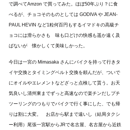
で調べてAmzon で買ってみた。ほぼ50年ぶり？に食
べるが、チョコそのものとしては GODIVA や JEAN-
PAUL HEVIN など1粒何百円もするイマドキの高級チ
ョコには滑らかさも 味も口どけの快感も遥か遠く及
ばないが 懐かしくて美味しかった。
今日は一宮の Mimasaka さんにバイクを持って行きタ
イヤ交換とタイミングベルト交換を頼んだが、ついで
にオイルやエレメントなどざっと点検して貰う。お天
気良いし清州東までずっと高速なので楽チンだしプチ
ツーリングのつもりでバイクで行く事にした、でも帰
りは割に大変。 お店から駅まで遠いし（結局タクシ
ー利用）尾張一宮駅からJRで名古屋、名古屋から近鉄