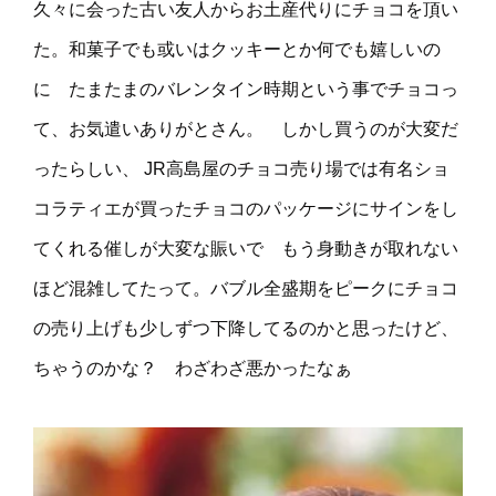
久々に会った古い友人からお土産代りにチョコを頂い
た。和菓子でも或いはクッキーとか何でも嬉しいの
に たまたまのバレンタイン時期という事でチョコっ
て、お気遣いありがとさん。 しかし買うのが大変だ
ったらしい、 JR高島屋のチョコ売り場では有名ショ
コラティエが買ったチョコのパッケージにサインをし
てくれる催しが大変な賑いで もう身動きが取れない
ほど混雑してたって。バブル全盛期をピークにチョコ
の売り上げも少しずつ下降してるのかと思ったけど、
ちゃうのかな？ わざわざ悪かったなぁ