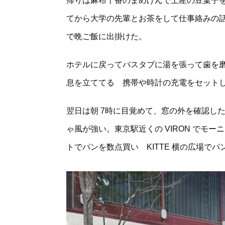
帰りは麻布十番のまめげんで土産の豆菓子
てから大学の先輩とお茶をして仕事絡みの
で晩ご飯に出掛けた。
ホテルに戻ってバスタブに湯を張って歯を
息を立ててる 携帯や時計の充電をセットし
翌日は朝 7時に目覚めて、窓の外を確認し
ゃ風が強い。東京駅近くの VIRON でモ
トでパンを数点買い KITTE 横の広場で