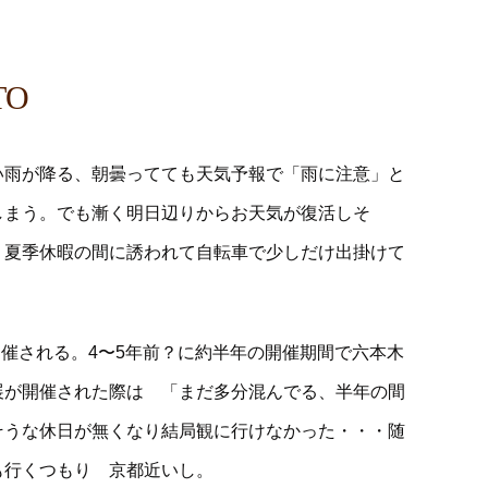
TO
い雨が降る、朝曇ってても天気予報で「雨に注意」と
しまう。でも漸く明日辺りからお天気が復活しそ
、夏季休暇の間に誘われて自転車で少しだけ出掛けて
開催される。4〜5年前？に約半年の開催期間で六本木
展が開催された際は 「まだ多分混んでる、半年の間
そうな休日が無くなり結局観に行けなかった・・・随
も行くつもり 京都近いし。