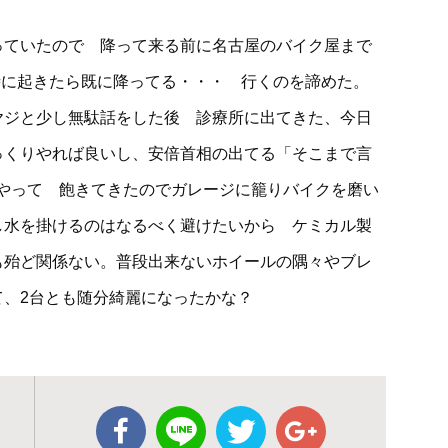
っていたので 降って来る前に名古屋のバイク屋まで
7時に起きたら既に降ってる・・・ 行くのを諦めた。
ヤジと少し無駄話をした後 診療所に出てきた、今日
っくりやれば良いし、安倍首相の出てる「そこまで言
やって 飽きてきたのでガレージに籠りバイクを磨い
し水を掛けるのはなるべく避けたいから ケミカル製
も殆ど関係ない。普段出来ないホイールの隅々やブレ
て、2台とも随分綺麗になったかな？