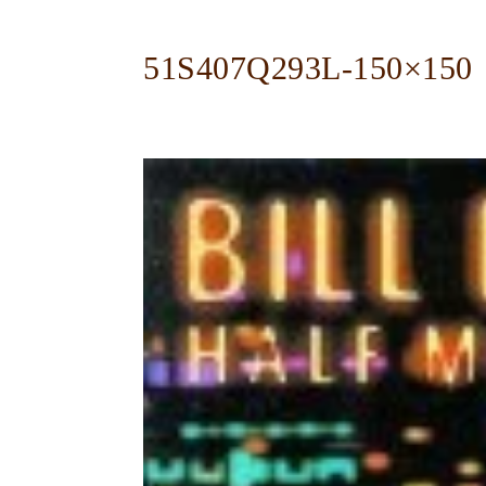
51S407Q293L-150×150