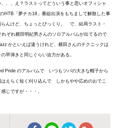
い、、、え？ラストってどういう事と思いオフィシャ
送のHTB「夢チカ18」番組出演をもちまして解散した事
判らんけど、ちょっとびっくり。 で、結局ラスト・
それぞれ横田明紀男さんのソロアルバムが出てるので
 が jazz かといえば違うけれど、横田さんのテクニックは
ラの早弾きと同じぐらい迫力がある。
d Pride のアルバムで いつもツバの大きな帽子から
回はえらく短く刈り込んで しかもやや広めのおでこ
イ感じですが・・・。