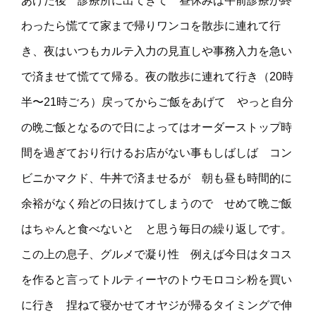
あげた後 診療所に出てきて 昼休みは午前診療が終
わったら慌てて家まで帰りワンコを散歩に連れて行
き、夜はいつもカルテ入力の見直しや事務入力を急い
で済ませて慌てて帰る。夜の散歩に連れて行き（20時
半〜21時ごろ）戻ってからご飯をあげて やっと自分
の晩ご飯となるので日によってはオーダーストップ時
間を過ぎており行けるお店がない事もしばしば コン
ビニかマクド、牛丼で済ませるが 朝も昼も時間的に
余裕がなく殆どの日抜けてしまうので せめて晩ご飯
はちゃんと食べないと と思う毎日の繰り返しです。
この上の息子、グルメで凝り性 例えば今日はタコス
を作ると言ってトルティーヤのトウモロコシ粉を買い
に行き 捏ねて寝かせてオヤジが帰るタイミングで伸