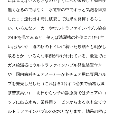
には見えない大きさなのですぐに泡が破裂して効果が
無くなるのではなく 水道管の中でずっと気泡を維持
したまま流れ出す時に破裂して効果を発揮するらし
い。いろんなメーカーやウルトラファインバブル協会
のHPを見てみると、例えば洗濯槽の外側にこびり付
いた汚れや 道の駅のトイレに着いた尿結石も剥がし
取るとか いろんな事例が挙げれれている。最近では
ガス給湯器にウルトラファインバブル発生装置付き
や 国内歯科チェアメーカーが各チェア用に専用バル
ブを発売しだした（これは各1台ずつ必要で価格も滅
茶苦茶高い） 明日からウチの診療所ではチェアのコ
ップに出る水も、歯科用タービンから出る水も全てウ
ルトラファインバブルのお水となります。効果の程は