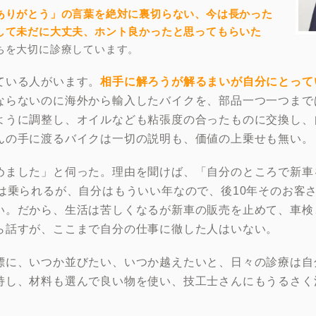
ありがとう」の言葉を絶対に裏切らない、今は長かった
して未だに大丈夫、ホント良かったと思ってもらいた
ちを大切に診療しています。
ている人がいます。
相手に解ろうが解るまいが自分にとって
ならないのに海外から輸入したバイクを、部品一つ一つまで
ように調整し、オイルなども粘張度の合ったものに交換し、
んの手に渡るバイクは一切の説明も、価値の上乗せも無い。
めました」と伺った。理由を聞けば、「自分のところで新車
いは乗られるが、自分はもういい年なので、後10年そのお客
い。だから、生活は苦しくなるが新車の販売を止めて、車検
ら話すが、ここまで自分の仕事に徹した人はいない。
標に、いつか並びたい、いつか越えたいと、日々の診療は自
持し、材料も選んで良い物を使い、技工士さんにもうるさく