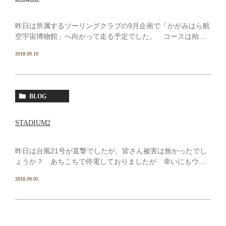
昨日は所属するツーリングクラブの9月企画で「かがみはら航
空宇宙博物館」へ向かって走る予定でした。 コースは殆ど
が一般道で高速はごく僅か、距離も近いのでスクーターでの
2018.09.10
参加を予定して数日前から診療終了後ガレージに篭り、SUZ
[…]
BLOG
STADIUM2
昨日は台風21号が直撃でしたが、皆さん被害は無かったでし
ょうか？ あちこちで停電しておりましたが 幸いにもウチ
の診療所は停電も無く 雨風の被害も無く普通に診療を行う
2018.09.05
ことが出来ました。予約のキャンセルは思ったより少なかっ
た […]