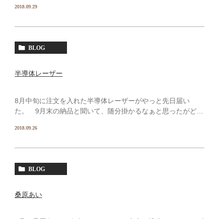
は静岡までとなっている。火野正平さんは放送開始からもう
2018.09.29
既に13,000キロを走破してるらしいが、その日の目的地 […]
BLOG
半導体レーザー
8月中旬に注文を入れた半導体レーザーがやっと先日届い
た。 9月末の納品と聞いて、随分掛かるなぁと思ったがどう
やら受注生産らしい。 元々ウチにはインプラントの２次オペ
2018.09.26
や歯肉切開などの手術に用いるオペレーザー（炭酸ガスレー
ザ […]
BLOG
桑原あい