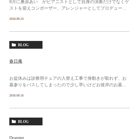
8月に桑原あい がピアニストとして自身の演奏だけでなくゲ
ストを迎えコンポーザー、アレンジャーとしてプロデュース
したアルバムが出てる、桑原あい ザ･プロジェクトという名
2018.09.23
称で アルバムタイトルが「To The End Of […]
BLOG
春日庵
お盆休みは診療用チェアの入替え工事で身動きが取れず、お
墓参りをパスしてしまったので少し早いけどお彼岸のお墓参
りに行ってきた。 伊勢と奈良、一日で済ませたいと思い
2018.09.16
朝5時半に家を出てまず伊勢に向かった、朝7時過ぎには墓参
り […]
BLOG
Dragster