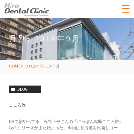
月別: 2018年9月
9月
HOME
ブログ
2018
BLOG
こころ旅
BSで朝やってる 火野正平さんの「にっぽん縦断こころ旅」
秋のシリーズがまた始まった。今回は北海道を出発しゴール